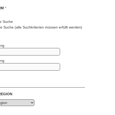
RM
*
e Suche
e Suche (alle Suchkriterien müssen erfüllt werden)
ung
ung
REGION