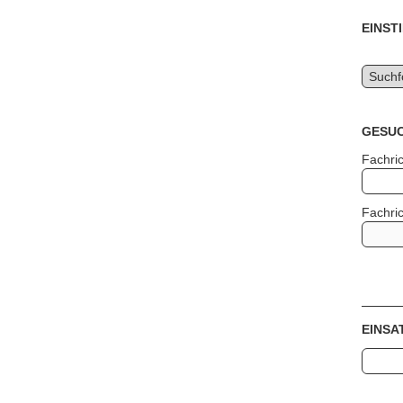
EINS
GESUC
Fachri
Fachri
EINSA