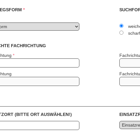
TIEGSFORM
*
SUCHFO
weich
scharf
HTE FACHRICHTUNG
chtung
*
Fachricht
chtung
Fachricht
TZORT (BITTE ORT AUSWÄHLEN!)
EINSATZ